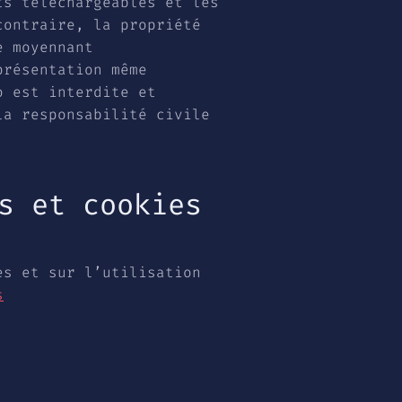
ts téléchargeables et les
contraire, la propriété
e moyennant
présentation même
o est interdite et
la responsabilité civile
s et cookies
es et sur l’utilisation
s